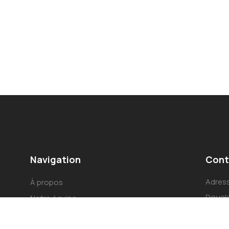
Navigation
Cont
Adress
À propos
Douala
Notre équipe
Came
Services
+237 6